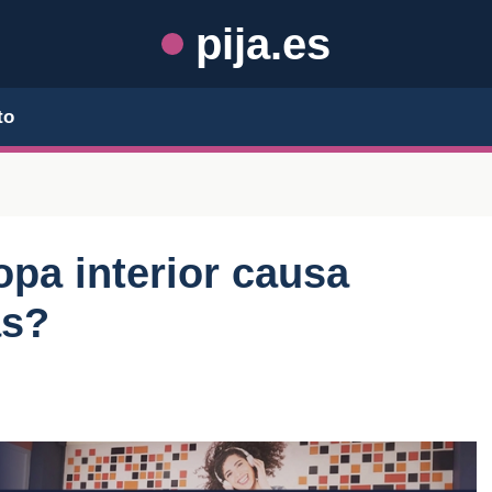
pija.es
to
opa interior causa
as?