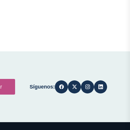
Síguenos:
r