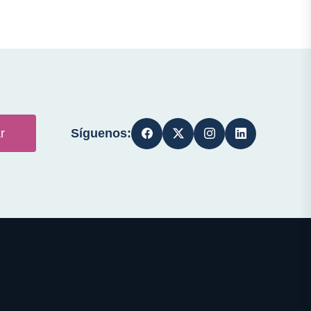
Síguenos:
r