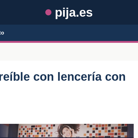
pija.es
to
creíble con lencería con