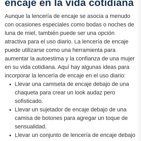
encaje en la vida cotidiana
Aunque la lencería de encaje se asocia a menudo
con ocasiones especiales como bodas o noches de
luna de miel, también puede ser una opción
atractiva para el uso diario. La lencería de encaje
puede utilizarse como una herramienta para
aumentar la autoestima y la confianza de una mujer
en su vida cotidiana. Aquí hay algunas ideas para
incorporar la lencería de encaje en el uso diario:
Llevar una camiseta de encaje debajo de una
chaqueta para crear un look audaz pero
sofisticado.
Llevar un sujetador de encaje debajo de una
camisa de botones para agregar un toque de
sensualidad.
Llevar un conjunto de lencería de encaje debajo