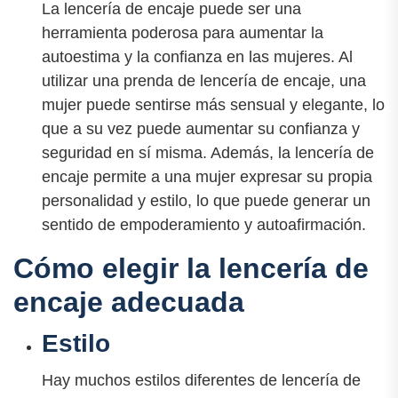
La lencería de encaje puede ser una
herramienta poderosa para aumentar la
autoestima y la confianza en las mujeres. Al
utilizar una prenda de lencería de encaje, una
mujer puede sentirse más sensual y elegante, lo
que a su vez puede aumentar su confianza y
seguridad en sí misma. Además, la lencería de
encaje permite a una mujer expresar su propia
personalidad y estilo, lo que puede generar un
sentido de empoderamiento y autoafirmación.
Cómo elegir la lencería de
encaje adecuada
Estilo
Hay muchos estilos diferentes de lencería de