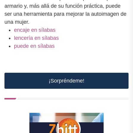
armario y, más allá de su función práctica, puede
ser una herramienta para mejorar la autoimagen de
una mujer.
encaje en sílabas
lencería en sílabas
puede en sílabas
¡Sorpréndeme!