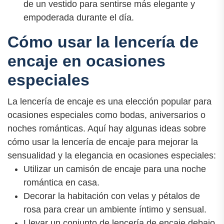
de un vestido para sentirse más elegante y
empoderada durante el día.
Cómo usar la lencería de
encaje en ocasiones
especiales
La lencería de encaje es una elección popular para
ocasiones especiales como bodas, aniversarios o
noches románticas. Aquí hay algunas ideas sobre
cómo usar la lencería de encaje para mejorar la
sensualidad y la elegancia en ocasiones especiales:
Utilizar un camisón de encaje para una noche
romántica en casa.
Decorar la habitación con velas y pétalos de
rosa para crear un ambiente íntimo y sensual.
Llevar un conjunto de lencería de encaje debajo